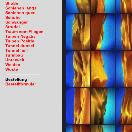
Straße
Schienen längs
Schienen quer
Schuhe
Schwanger
Strudel
Traum vom Fliegen
Tulpen Negativ
Tulpen Positiv
Tunnel dunkel
Tunnel hell
Turmbau
Unterwelt
Weiden
Wüste
Bestellung
Bestellformular