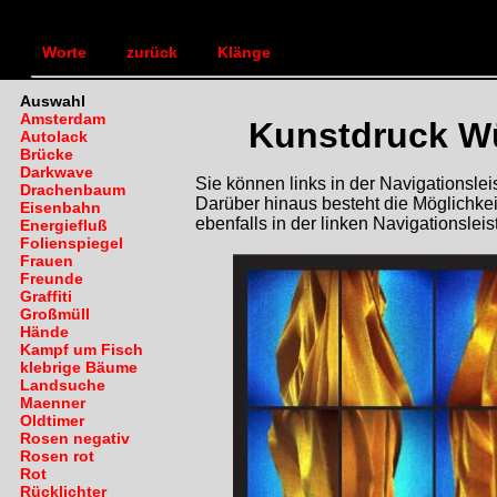
TEXTLANDSCHAFT
Bilde
|
|
Worte
zurück
Klänge
Auswahl
Amsterdam
Kunstdruck W
Autolack
Brücke
Darkwave
Sie können links in der Navigationsl
Drachenbaum
Darüber hinaus besteht die Möglichkei
Eisenbahn
ebenfalls in der linken Navigationsleis
Energiefluß
Folienspiegel
Frauen
Freunde
Graffiti
Großmüll
Hände
Kampf um Fisch
klebrige Bäume
Landsuche
Maenner
Oldtimer
Rosen negativ
Rosen rot
Rot
Rücklichter