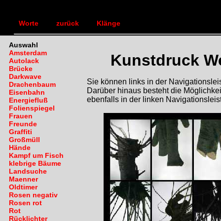
TEXTLANDSCHAFT
Bilde
|
|
Worte
zurück
Klänge
Auswahl
Amsterdam
Kunstdruck W
Autolack
Brücke
Darkwave
Sie können links in der Navigationsl
Drachenbaum
Darüber hinaus besteht die Möglichkei
Eisenbahn
ebenfalls in der linken Navigationsleis
Energiefluß
Folienspiegel
Frauen
Freunde
Graffiti
Großmüll
Hände
Kampf um Fisch
klebrige Bäume
Landsuche
Maenner
Oldtimer
Rosen negativ
Rosen rot
Rot
Rücklichter