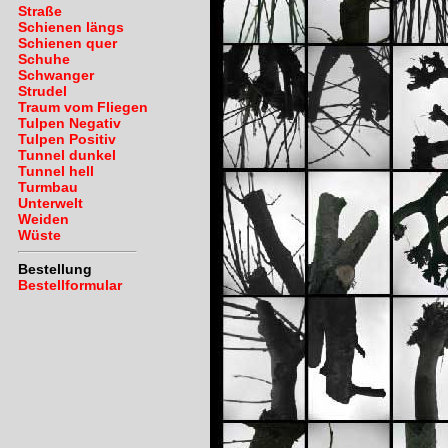
Straße
Schienen längs
Schienen quer
Schuhe
Schwanger
Strudel
Traum vom Fliegen
Tulpen Negativ
Tulpen Positiv
Tunnel dunkel
Tunnel hell
Turmbau
Unterwelt
Weiden
Wüste
Bestellung
Bestellformular