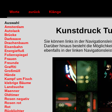
TEXTLANDSCHAFT
Bilde
|
|
Worte
zurück
Klänge
Auswahl
Amsterdam
Kunstdruck Tu
Autolack
Brücke
Darkwave
Sie können links in der Navigationsl
Drachenbaum
Darüber hinaus besteht die Möglichkei
Eisenbahn
ebenfalls in der linken Navigationsleis
Energiefluß
Folienspiegel
Frauen
Freunde
Graffiti
Großmüll
Hände
Kampf um Fisch
klebrige Bäume
Landsuche
Maenner
Oldtimer
Rosen negativ
Rosen rot
Rot
Rücklichter