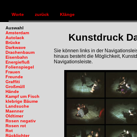
TEXTLANDSCHAFT
Bilde
|
|
Worte
zurück
Klänge
Auswahl
Amsterdam
Kunstdruck D
Autolack
Brücke
Darkwave
Sie können links in der Navigationsl
Drachenbaum
hinaus besteht die Möglichkeit, Kunstd
Eisenbahn
Navigationsleiste.
Energiefluß
Folienspiegel
Frauen
Freunde
Graffiti
Großmüll
Hände
Kampf um Fisch
klebrige Bäume
Landsuche
Maenner
Oldtimer
Rosen negativ
Rosen rot
Rot
Rücklichter