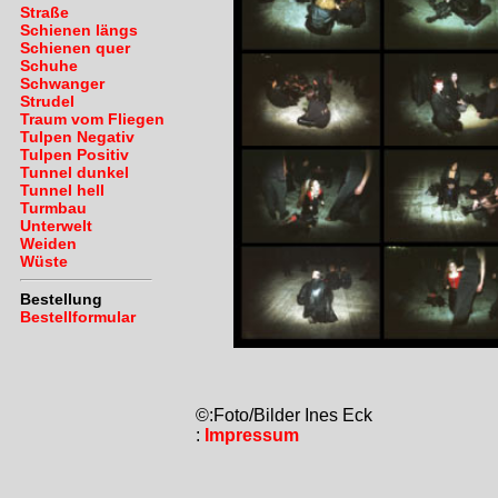
Straße
Schienen längs
Schienen quer
Schuhe
Schwanger
Strudel
Traum vom Fliegen
Tulpen Negativ
Tulpen Positiv
Tunnel dunkel
Tunnel hell
Turmbau
Unterwelt
Weiden
Wüste
Bestellung
Bestellformular
©:Foto/Bilder Ines Eck
:
Impressum