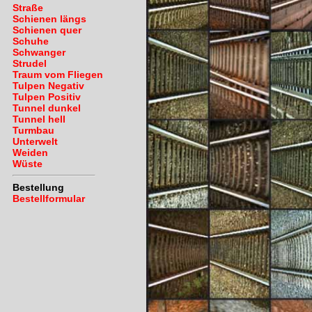
Straße
Schienen längs
Schienen quer
Schuhe
Schwanger
Strudel
Traum vom Fliegen
Tulpen Negativ
Tulpen Positiv
Tunnel dunkel
Tunnel hell
Turmbau
Unterwelt
Weiden
Wüste
Bestellung
Bestellformular