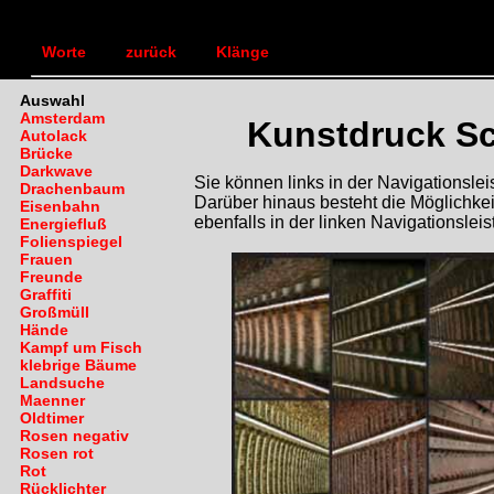
TEXTLANDSCHAFT
Bilde
|
|
Worte
zurück
Klänge
Auswahl
Amsterdam
Kunstdruck Sc
Autolack
Brücke
Darkwave
Sie können links in der Navigationsl
Drachenbaum
Darüber hinaus besteht die Möglichkei
Eisenbahn
ebenfalls in der linken Navigationsleis
Energiefluß
Folienspiegel
Frauen
Freunde
Graffiti
Großmüll
Hände
Kampf um Fisch
klebrige Bäume
Landsuche
Maenner
Oldtimer
Rosen negativ
Rosen rot
Rot
Rücklichter