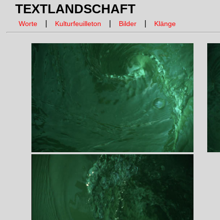
TEXTLANDSCHAFT
|
|
|
Worte
Kulturfeuilleton
Bilder
Klänge