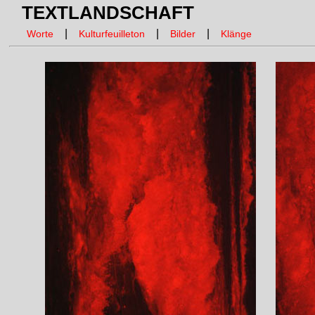
TEXTLANDSCHAFT
|
|
|
Worte
Kulturfeuilleton
Bilder
Klänge