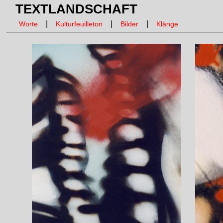
TEXTLANDSCHAFT
|
|
|
Worte
Kulturfeuilleton
Bilder
Klänge